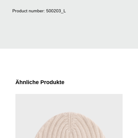
Product number: 500203_L
Skip product gallery
Ähnliche Produkte