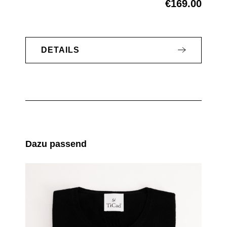
€169.00
Regular price:
DETAILS
Skip product gallery
Dazu passend