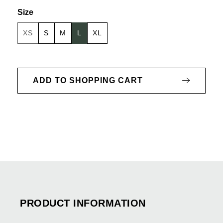
Select
Size
XS
S
M
L
XL
(This option is currently unavailable.)
ADD TO SHOPPING CART
PRODUCT INFORMATION