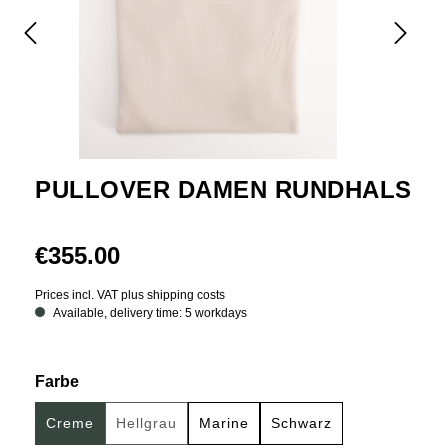
PULLOVER DAMEN RUNDHALS
€355.00
Prices incl. VAT plus shipping costs
Available, delivery time: 5 workdays
Select
Farbe
Creme
Hellgrau
Marine
Schwarz
(This option is currently unavailable.)