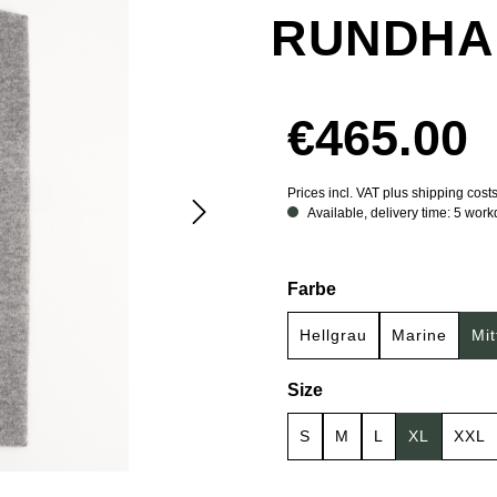
RUNDHA
€465.00
Prices incl. VAT plus shipping cost
Available, delivery time: 5 wor
Select
Farbe
Hellgrau
Marine
Mit
Select
Size
S
M
L
XL
XXL