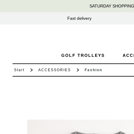
SATURDAY SHOPPING at 
search
Skip to main navigation
Fast delivery
GOLF TROLLEYS
ACC
Start
ACCESSORIES
Fashion
Skip image gallery