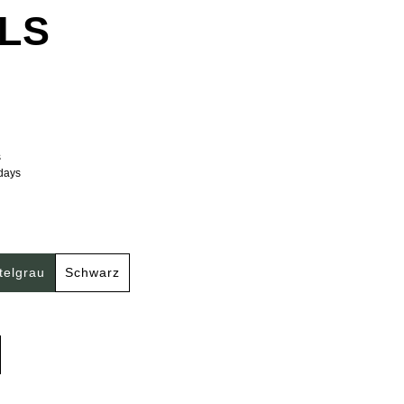
LS
s
kdays
telgrau
Schwarz