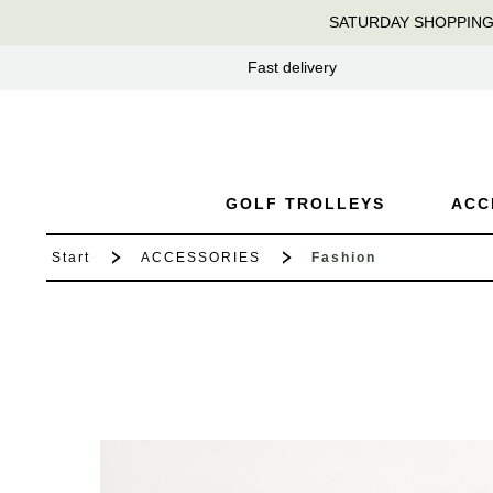
SATURDAY SHOPPING at 
search
Skip to main navigation
Fast delivery
GOLF TROLLEYS
ACC
Start
ACCESSORIES
Fashion
Skip image gallery