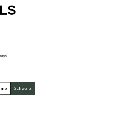
LS
s
kdays
ine
Schwarz
navailable.)
s option is currently unavailable.)