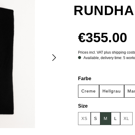
RUNDHA
€355.00
Prices incl. VAT plus shipping cost
Available, delivery time: 5 wor
Select
Farbe
Creme
Hellgrau
Mar
Select
Size
XS
S
M
L
XL
(This option is currently u
(Thi