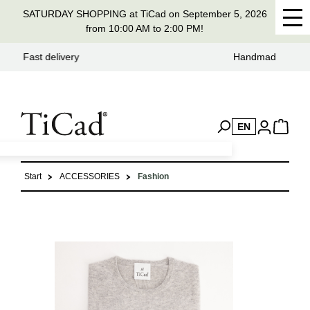
SATURDAY SHOPPING at TiCad on September 5, 2026
in content
from 10:00 AM to 2:00 PM!
Handmade in Germany for 37 years
EN
Start
ACCESSORIES
Fashion
Skip image gallery