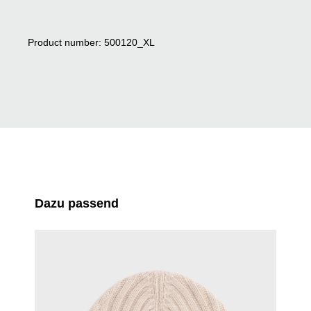
Product number: 500120_XL
Skip product gallery
Dazu passend