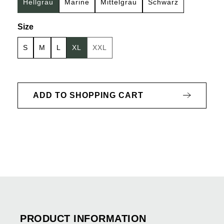
Hellgrau
Marine
Mittelgrau
Schwarz
Select
Size
S
M
L
XL
XXL
(This option is currently unavailable.)
ADD TO SHOPPING CART
PRODUCT INFORMATION