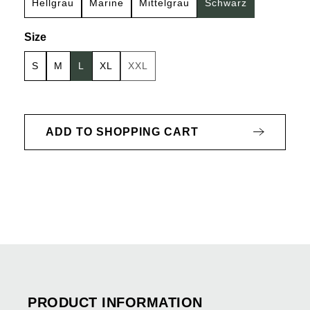
Hellgrau
Marine
Mittelgrau
Schwarz
Select
Size
S
M
L
XL
XXL
(This option is currently unavailable.)
ADD TO SHOPPING CART
PRODUCT INFORMATION