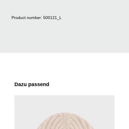
Product number: 500121_L
Skip product gallery
Dazu passend