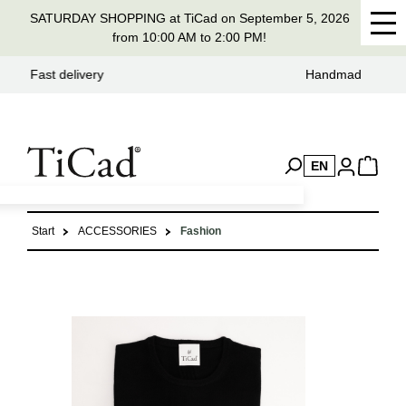
SATURDAY SHOPPING at TiCad on September 5, 2026
in content
from 10:00 AM to 2:00 PM!
Handmade in Germany for 37 years
EN
Start
ACCESSORIES
Fashion
Skip image gallery