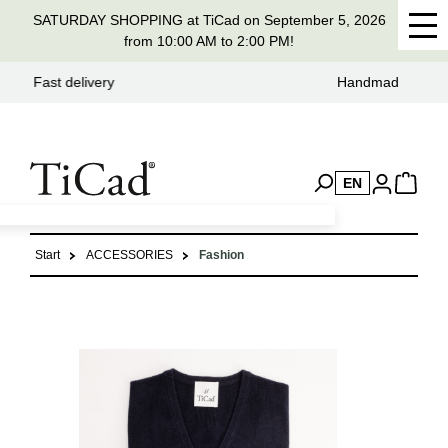
SATURDAY SHOPPING at TiCad on September 5, 2026
in content
from 10:00 AM to 2:00 PM!
Handmade in Germany for 37 years
EN
Start
ACCESSORIES
Fashion
Skip image gallery