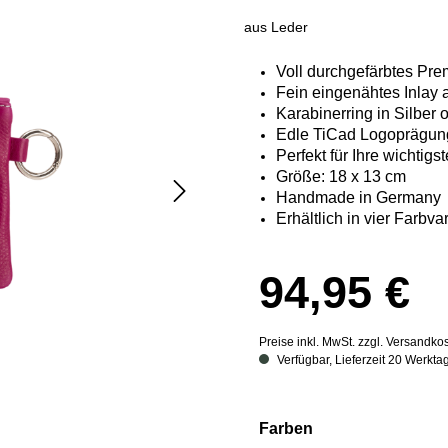
aus Leder
Voll durchgefärbtes Pre
Fein eingenähtes Inlay a
Karabinerring in Silber 
Edle TiCad Logoprägun
Perfekt für Ihre wichti
Größe: 18 x 13 cm
Handmade in Germany
Erhältlich in vier Farbva
94,95 €
Preise inkl. MwSt. zzgl. Versandko
Verfügbar, Lieferzeit 20 Werkta
auswählen
Farben