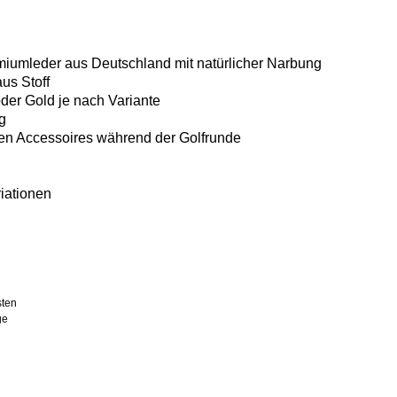
miumleder aus Deutschland mit natürlicher Narbung
us Stoff
oder Gold je nach Variante
g
gsten Accessoires während der Golfrunde
riationen
sten
ge