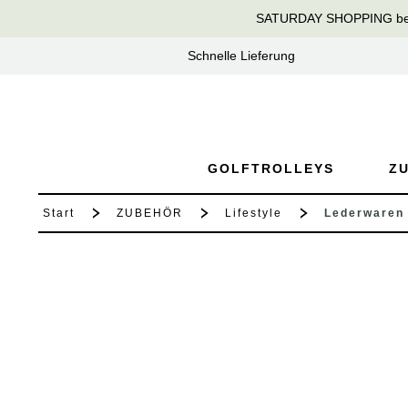
SATURDAY SHOPPING bei T
springen
Zur Hauptnavigation springen
Schnelle Lieferung
GOLFTROLLEYS
Z
Start
ZUBEHÖR
Lifestyle
Lederwaren
Bildergalerie überspringen