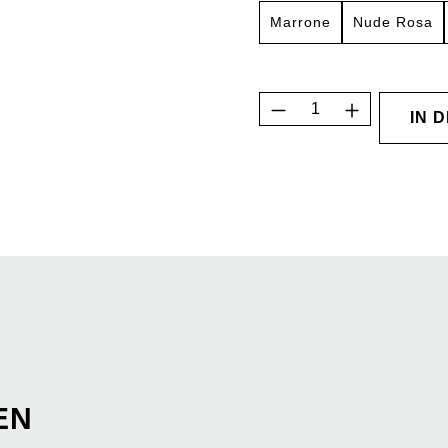
Marrone
Nude Rosa
Produkt Anzahl: G
IN 
EN