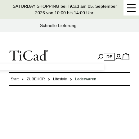
SATURDAY SHOPPING bei TiCad am 05. September
alt springen
2026 von 10:00 bis 14:00 Uhr!
Seit 37 Jahren Handmade in Germany
DE
Start
ZUBEHÖR
Lifestyle
Lederwaren
Bildergalerie überspringen