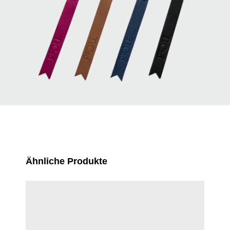
Produktgalerie überspringen
Ähnliche Produkte