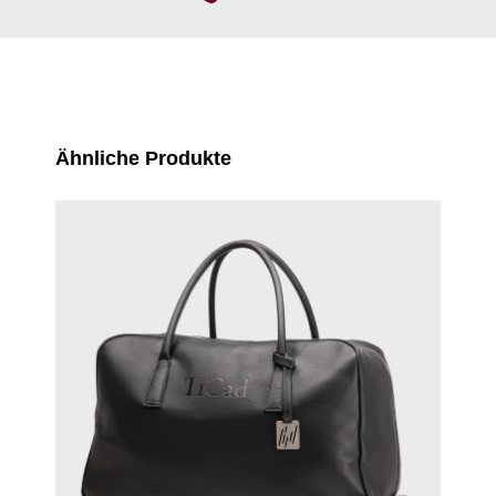
Produktgalerie überspringen
Ähnliche Produkte