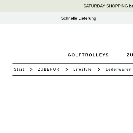
SATURDAY SHOPPING bei T
springen
Zur Hauptnavigation springen
Schnelle Lieferung
GOLFTROLLEYS
Z
Start
ZUBEHÖR
Lifestyle
Lederwaren
Bildergalerie überspringen