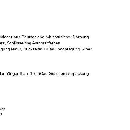
N
umleder aus Deutschland mit natürlicher Narbung
rz, Schlüsselring Anthrazitfarben
ägung Natur, Rückseite: TiCad Logoprägung Silber
elanhänger Blau, 1 x TiCad Geschenkverpackung
sten
ge