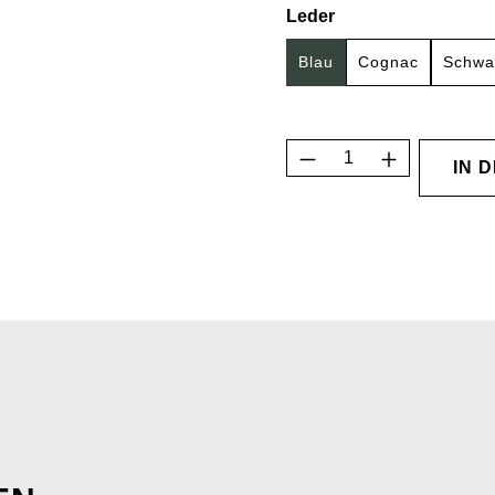
auswählen
Leder
Blau
Cognac
Schwa
Produkt Anzahl: G
IN 