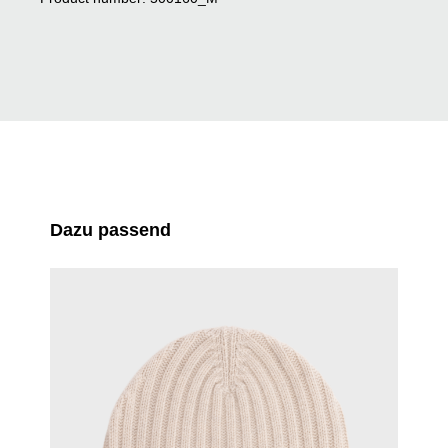
Skip product gallery
Dazu passend