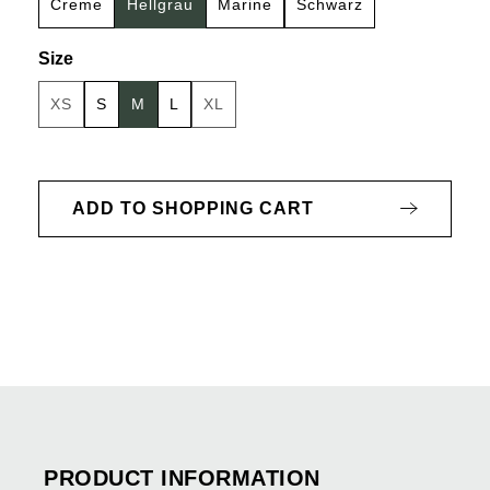
Creme
Hellgrau
Marine
Schwarz
Select
Size
XS
S
M
L
XL
(This option is currently unavailable.)
(This option is currently unavailable.)
ADD TO SHOPPING CART
PRODUCT INFORMATION