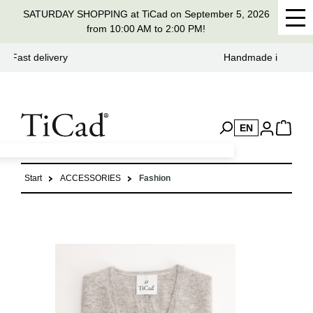
SATURDAY SHOPPING at TiCad on September 5, 2026
in content
from 10:00 AM to 2:00 PM!
Handmade in Germany for 37 years
EN
Start
ACCESSORIES
Fashion
Skip image gallery