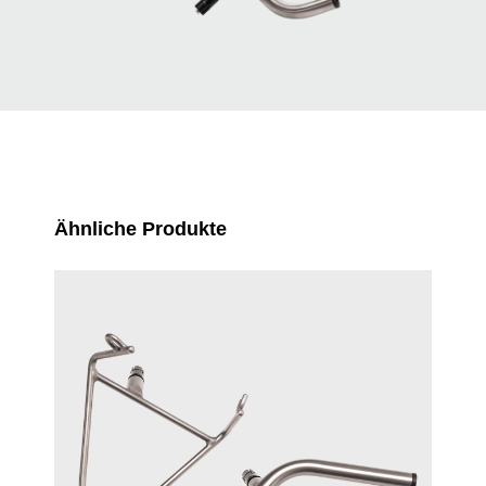
Produktgalerie überspringen
Ähnliche Produkte