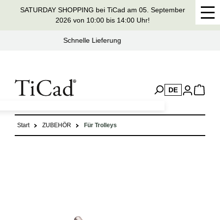
SATURDAY SHOPPING bei TiCad am 05. September
alt springen
2026 von 10:00 bis 14:00 Uhr!
Seit 37 Jahren Handmade in Germany
DE
Start
ZUBEHÖR
Für Trolleys
Bildergalerie überspringen