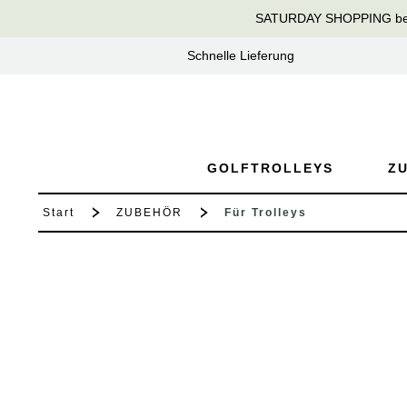
SATURDAY SHOPPING bei T
springen
Zur Hauptnavigation springen
Schnelle Lieferung
GOLFTROLLEYS
Z
Start
ZUBEHÖR
Für Trolleys
Bildergalerie überspringen