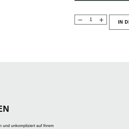
Produkt Anzahl: G
IN 
EN
m und unkompliziert auf Ihrem