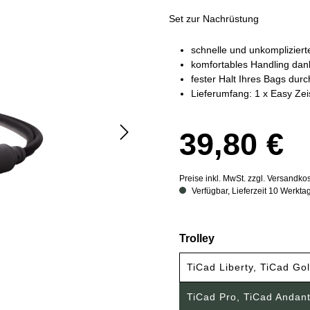
Set zur Nachrüstung
schnelle und unkompliziert
komfortables Handling dan
fester Halt Ihres Bags du
Lieferumfang: 1 x Easy Zei
39,80 €
Preise inkl. MwSt. zzgl. Versandko
Verfügbar, Lieferzeit 10 Werkta
auswählen
Trolley
TiCad Liberty, TiCad Go
TiCad Pro, TiCad Andan