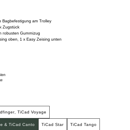
e Bagbefestigung am Trolley
k Zugstück
rch robusten Gummizug
sing oben, 1 x Easy Zeising unten
sten
ge
ldfinger, TiCad Voyage
te & TiCad Canto
TiCad Star
TiCad Tango