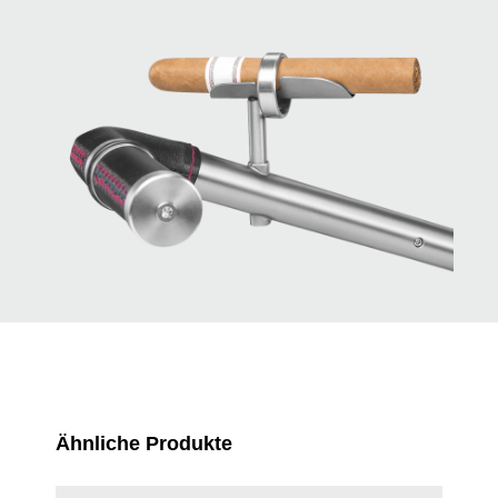
Produktgalerie überspringen
Ähnliche Produkte