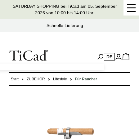
SATURDAY SHOPPING bei TiCad am 05. September
alt springen
2026 von 10:00 bis 14:00 Uhr!
Seit 37 Jahren Handmade in Germany
DE
Start
ZUBEHÖR
Lifestyle
Für Raucher
Bildergalerie überspringen