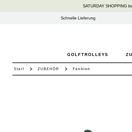
SATURDAY SHOPPING bei T
springen
Zur Hauptnavigation springen
Schnelle Lieferung
GOLFTROLLEYS
Z
Start
ZUBEHÖR
Fashion
Bildergalerie überspringen