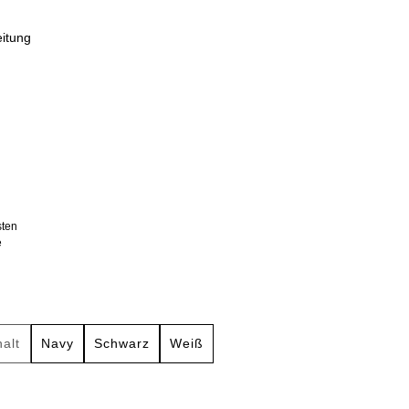
eitung
sten
e
halt
Navy
Schwarz
Weiß
se Option ist zurzeit nicht verfügbar.)