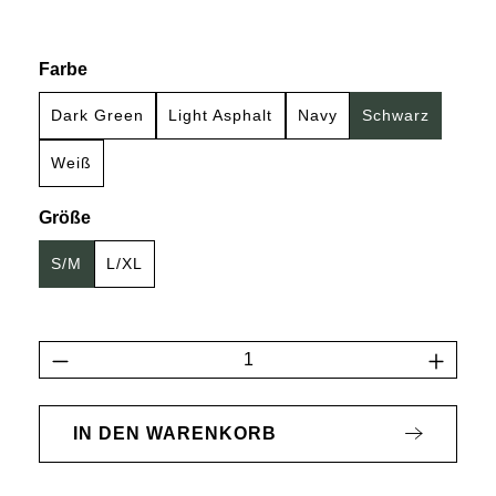
auswählen
Farbe
Dark Green
Light Asphalt
Navy
Schwarz
Weiß
auswählen
Größe
S/M
L/XL
Produkt Anzahl: Gib den gewünschten Wert 
IN DEN WARENKORB