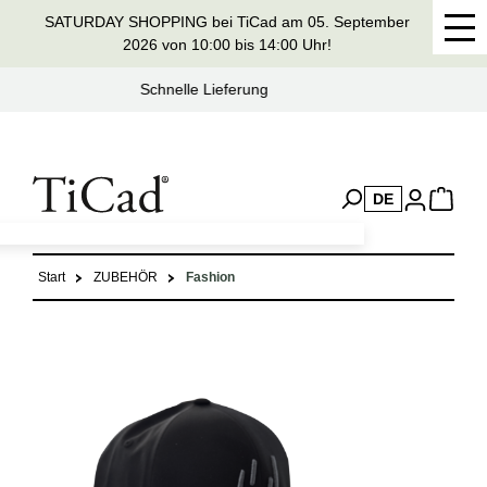
SATURDAY SHOPPING bei TiCad am 05. September
alt springen
2026 von 10:00 bis 14:00 Uhr!
Seit 37 Jahren Handmade in Germany
DE
Start
ZUBEHÖR
Fashion
Bildergalerie überspringen