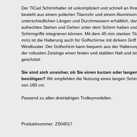
Der TiCad Schirmhalter ist unkompliziert und schnell an Ihre
besteht aus einem polierten Titanrohr und einem Aluminiumst
unterschiedlichen Längen und Durchmessern erhältlich, da
aufrechtes Stehen und Gehen unter dem Schirm haben und
Schirmgriffe integrieren können. Mit dem 45 mm starken T
mm) ist die Halterung auch für Golfschirme mit dickem Grif
Windbuster. Der Golfschirm kann bequem aus der Halteru
der robusten Zeisinge einen festen und stabilen Halt und is
geschützt.
Sie sind sich unsicher, ob Sie einen kurzen oder lange
benötigen?
Wir empfehlen die Nutzung eines langen Schir
von 180 cm.
Passend zu allen dreirädrigen Trolleymodellen.
Produktnummer: Z504017