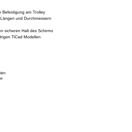
e Befestigung am Trolley
en Längen und Durchmessern
en sicheren Halt des Schirms
ädrigen TiCad Modellen
sten
ge
hlen