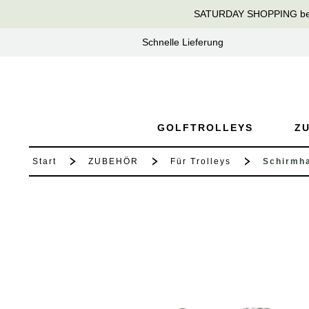
SATURDAY SHOPPING bei T
springen
Zur Hauptnavigation springen
Schnelle Lieferung
GOLFTROLLEYS
Z
Start
ZUBEHÖR
Für Trolleys
Schirmha
Bildergalerie überspringen