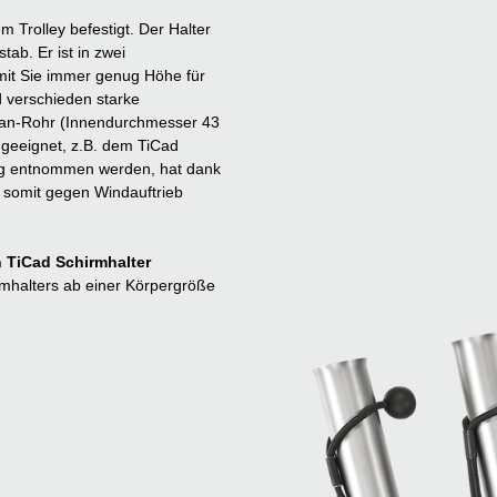
m Trolley befestigt. Der Halter
ab. Er ist in zwei
mit Sie immer genug Höhe für
 verschieden starke
itan-Rohr (Innendurchmesser 43
f geeignet, z.B. dem TiCad
ng entnommen werden, hat dank
t somit gegen Windauftrieb
n TiCad Schirmhalter
mhalters ab einer Körpergröße