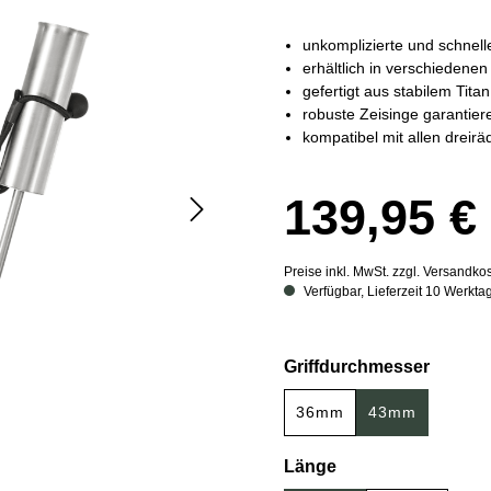
unkomplizierte und schnell
erhältlich in verschieden
gefertigt aus stabilem Titan
robuste Zeisinge garantier
kompatibel mit allen dreir
139,95 €
Preise inkl. MwSt. zzgl. Versandko
Verfügbar, Lieferzeit 10 Werkta
auswä
Griffdurchmesser
36mm
43mm
auswählen
Länge