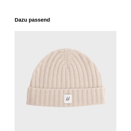
Produktgalerie überspringen
Dazu passend