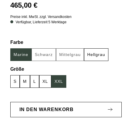
465,00 €
Preise inkl. MwSt. zzgl. Versandkosten
Verfügbar, Lieferzeit 5 Werktage
auswählen
Farbe
Marine
Schwarz
Mittelgrau
Hellgrau
(Diese Option ist zurzeit nicht verfügbar.)
(Diese Option ist zurzeit nicht ve
auswählen
Größe
S
M
L
XL
XXL
IN DEN WARENKORB